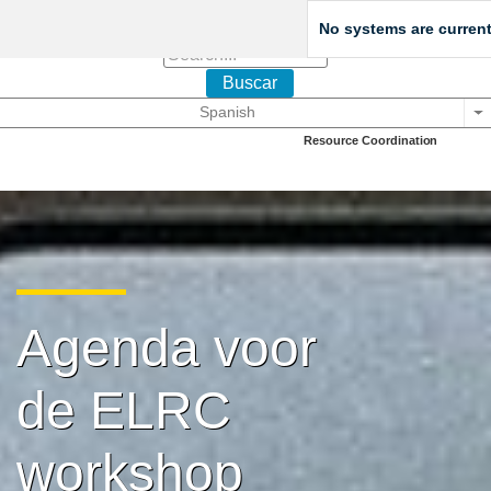
No systems are current
Buscar
Spanish
Li
European Language
Resource Coordination
Agenda voor
de ELRC
workshop