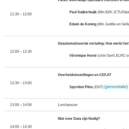
Panel: Meertalige Openbare Diensten in Ne
Paul Suijkerbuijk
(Min BZK, ICTU/Op
11:30 – 12:00
Edwin de Koning
(Min Justitie en Veil
Geautomatiseerde vertaling: Hoe werkt het
12:00 – 12:30
Véronique Hoste
(Univ Gent; ELRC-or
Overheidsinstellingen en CEF.AT
12:30 – 13:00
(presentatie)
Spyridon Pilos
(DGT)
13:00 – 14:00
Lunchpauze
Wat voor Data zijn Nodig?
14:00 – 14:30