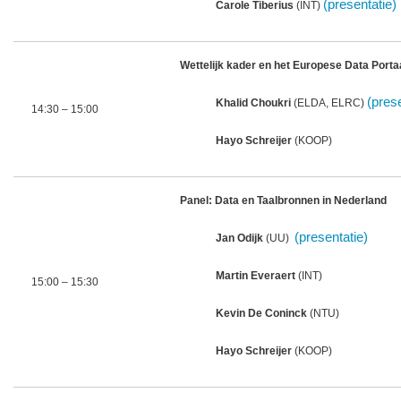
(presentatie)
Carole Tiberius
(INT)
Wettelijk kader en het Europese Data Porta
(pres
Khalid Choukri
(ELDA, ELRC)
14:30 – 15:00
Hayo Schreijer
(KOOP)
Panel: Data en Taalbronnen in Nederland
(presentatie)
Jan Odijk
(UU)
Martin Everaert
(INT)
15:00 – 15:30
Kevin De Coninck
(NTU)
Hayo Schreijer
(KOOP)