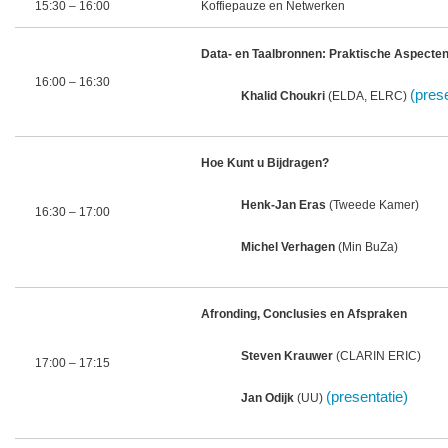
15:30 – 16:00
Koffiepauze en Netwerken
Data- en Taalbronnen: Praktische Aspecte
16:00 – 16:30
(pres
Khalid Choukri
(ELDA, ELRC)
Hoe Kunt u Bijdragen?
Henk-Jan Eras
(Tweede Kamer)
16:30 – 17:00
Michel Verhagen
(Min BuZa)
Afronding, Conclusies en Afspraken
Steven Krauwer
(CLARIN ERIC)
17:00 – 17:15
(presentatie)
Jan Odijk
(UU)