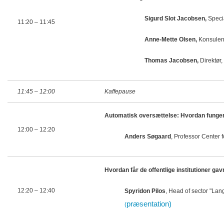
Sigurd Slot Jacobsen,
Speci
11:20
– 11:45
Anne-Mette Olsen,
Konsulent
Thomas Jacobsen,
Direktør
11:45
– 12:00
Kaffepause
Automatisk oversættelse: Hvordan funger
12:00
– 12:20
Anders Søgaard
, Professor Center 
Hvordan får de offentlige institutioner g
12:20
– 12:40
Spyridon Pilos
, Head of sector "Lan
præsentation)
(