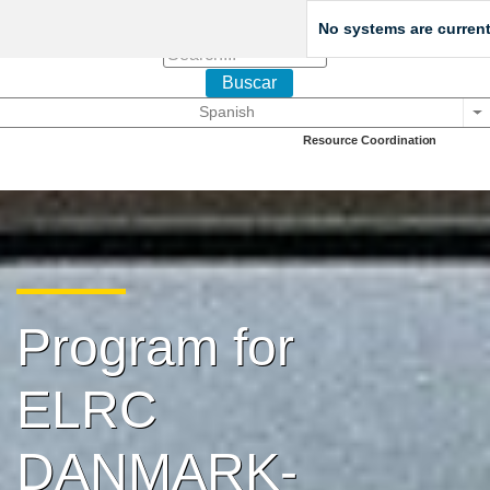
No systems are current
Buscar
Spanish
Li
European Language
Resource Coordination
Program for
ELRC
DANMARK-