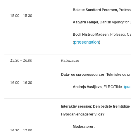
Bolette Sandford Petersen,
Profess
15:00
– 15:30
Asbjørn Fangel
, Danish Agency for D
Bodil Nistrup Madsen,
Professor, C
præsentation
)
(
15:30
– 16:00
Kaffepause
Data- og sprogressourcer: Tekniske og pr
16:00 – 16:30
Andrejs Vasiļjevs
, ELRC/Tilde
(præ
Interaktiv session: Den bedste fremtidige p
Hvordan engagerer vi os?
Moderatorer:
16:30
– 17:00