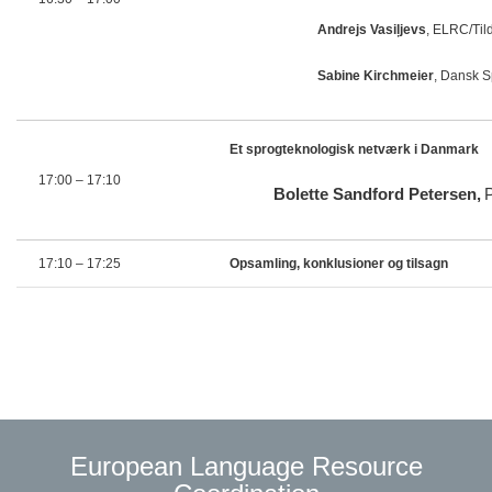
Andrejs Vasiļjevs
, ELRC/Til
Sabine Kirchmeier
, Dansk 
Et sprogteknologisk netværk i Danmark
17:00
– 17:10
Bolette Sandford Petersen,
17:10
– 17:25
Opsamling, konklusioner og tilsagn
European Language Resource