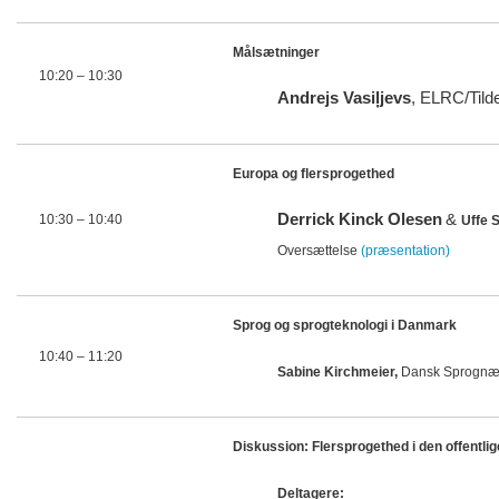
Målsætninger
10:20 – 10:30
Andrejs Vasiļjevs
, ELRC/Tild
Europa og flersprogethed
Derrick Kinck Olesen
&
10:30
– 10:40
Uffe 
Oversættelse
(præsentation)
Sprog og sprogteknologi i Danmark
10:40
– 11:20
Sabine Kirchmeier,
Dansk Sprogn
Diskussion: Flersprogethed i den offentl
Deltagere: