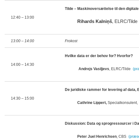
Tilde – Maskinoversættelse til den digitale
12:40
– 13:00
Rihards Kalniņš
, ELRC/Tilde
13:00
– 14:00
Frokost
Hvilke data er der behov for? Hvorfor?
14:00 – 14:30
Andrejs Vasiļjevs
, ELRC/Tilde
(pr
De juridiske rammer for levering af data,
14:30
– 15:00
Cathrine Lippert,
Specialkonsulent, 
Diskussion: Data og sprogressourcer i 
Peter Juel Henrichsen
, CBS
(præs