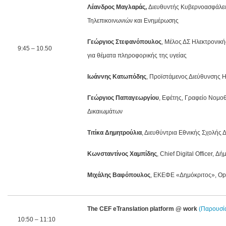
Λέανδρος Μαγλαράς,
Διευθυντής Κυβερνοασφάλεια
Τηλεπικοινωνιών και Ενημέρωσης
Γεώργιος Στεφανόπουλος
, Μέλος ΔΣ Ηλεκτρονικ
9:45 – 10.50
για θέματα πληροφορικής της υγείας
Ιωάννης Κατωπόδης
, Προϊστάμενος Διεύθυνσης 
Γεώργιος Παπαγεωργίου
, Εφέτης, Γραφείο Νομο
Δικαιωμάτων
Τιτίκα Δημητρούλια
, Διευθύντρια Εθνικής Σχολής 
Κωνσταντίνος
Χαμπίδης
, Chief Digital Officer, 
Μιχάλης Βαφόπουλος
, ΕΚΕΦΕ «Δημόκριτος», Open
The
CEF
eTranslation
platform
@
work
(
Παρουσί
10:50 – 11:10