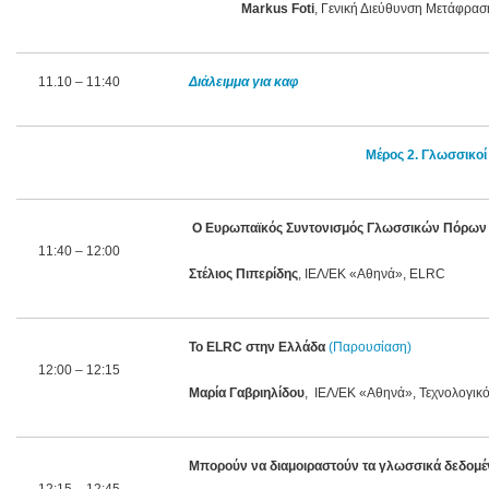
Markus Foti
, Γενική Διεύθυνση Μετάφραση
11.10 – 11:40
Διάλειμμα για καφ
Μέρος 2. Γλωσσικοί
Ο Ευρωπαϊκός Συντονισμός Γλωσσικών Πόρων 
11:40 – 12:00
Στέλιος Πιπερίδης
, ΙΕΛ/ΕΚ «Αθηνά», ELRC
Το
ELRC
στην Ελλάδα
(
Παρουσίαση
)
12:00 – 12:15
Μαρία Γαβριηλίδου
, ΙΕΛ/ΕΚ «Αθηνά», Τεχνολογι
Μπορούν να διαμοιραστούν τα γλωσσικά δεδομέν