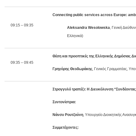
Connecting public services across Europe: ambi
09:15 – 09:35
Aleksandra Wesolowska
, Γενική Διεύθυ
Ελληνικά)
Θέση και προοπτικές της Ελληνικής Δημόσιας 
09:35 – 09:45
Γρηγόρης Θεοδωράκης
, Γενικός Γραμματέας, Υπ
Στρογγυλό τραπέζι: Η Διευκόλυνση “Συνδέοντας
Συντονίστρια:
Νάνσυ Ρουτζούνη
, Υπουργείο Διοικητικής Ανασυ
Συμμετέχοντες: