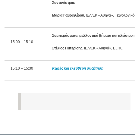
Συντονίστρια:
Μαρία Γαβριηλίδου
, ΙΕΛ/ΕΚ «Αθηνά», Τεχνολογι
Συμπεράσματα, μελλοντικά βήματα και κλείσιμο 
15:00 – 15:10
Στέλιος Πιπερίδης
, ΙΕΛ/ΕΚ «Αθηνά», ELRC
15:10 – 15:30
Καφές και ελεύθερη συζήτηση
*
Photograph by Marcus Cyron [
CC BY-SA 3.0
, via Wikime
dia Commons]