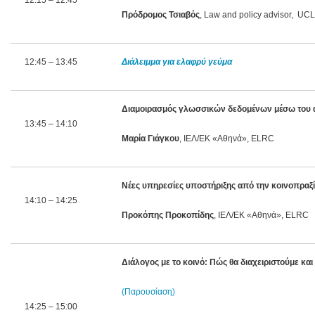
12:15 – 12:45
Πρόδρομος Τσιαβός
, Law and policy advisor, UCL
12:45 – 13:45
Διάλειμμα για ελαφρύ γεύμα
Διαμοιρασμός γλωσσικών δεδομένων μέσω του
13:45 – 14:10
Μαρία Γιάγκου
, ΙΕΛ/ΕΚ «Αθηνά», ELRC
Νέες υπηρεσίες υποστήριξης από την κοινοπραξ
14:10 – 14:25
Προκόπης Προκοπίδης
, ΙΕΛ/ΕΚ «Αθηνά», ELRC
Διάλογος με το κοινό: Πώς θα διαχειριστούμε κ
(
Παρουσίαση
)
14:25 – 15:00